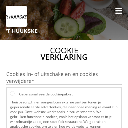
'T HUUKSKE
COOKIE
VERKLARING
Cookies in- of uitschakelen en cookies
verwijderen
Gepersonaliseerde cookie-pakket
Thuisbezorgd.nl en aangesloten externe partijen tonen je
gepersonaliseerde advertenties, die naar onze mening relevant zijn
voor jou. Onze website werkt zoals je zou verwachten. We
gebruiken functionele cookies, zoals het opslaan van wat er in je
winkelmandje zat bij een specifiek restaurant. We gebruiken
analytische cookies om te zien hoe we de website kunnen